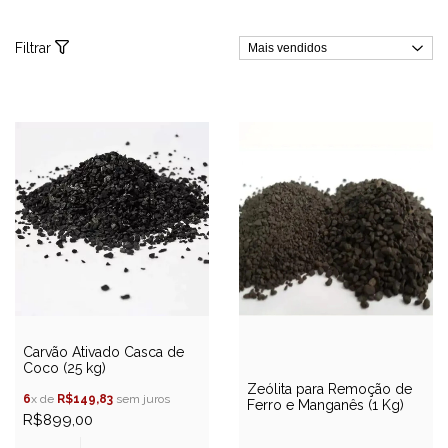
Filtrar
Carvão Ativado Casca de
Coco (25 kg)
Zeólita para Remoção de
6
x de
R$149,83
sem juros
Ferro e Manganês (1 Kg)
R$899,00