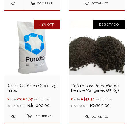
COMPRAR
DETALHES
31
%
OFF
ESGOTADO
Resina Catiônica C100 - 25
Zeólita para Remoção de
Litros
Ferro e Manganês (25 Kg)
6
x de
R$166,67
sem juros
6
x de
R$51,50
sem juros
R$1.000,00
R$309,00
R$1.450,00
R$400,00
DETALHES