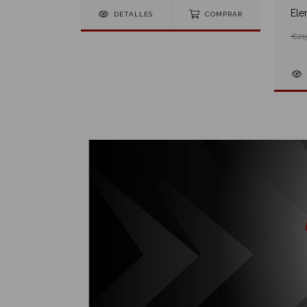
Ele
S
DETALLES
COMPRAR
€21