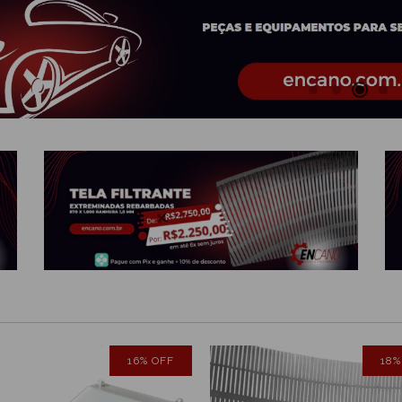
16
%
OFF
18