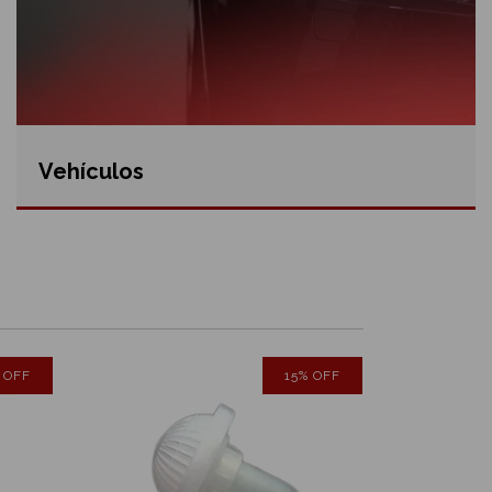
Vehículos
%
OFF
15
%
OFF