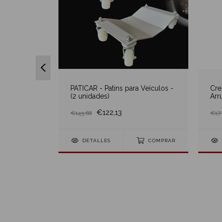
PATICAR - Patins para Veículos -
Cre
(2 unidades)
Arr
€122,13
€143,68
€17,
piralado
DETALLES
COMPRAR