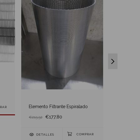
Purificador
€26
€35,90
Elemento Filtrante Espiralado
RAR
€177,80
€215,52
DETALLES