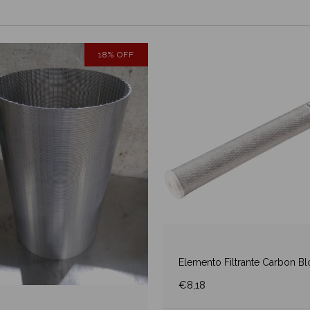
18
%
OFF
Elemento Filtrante Carbon Bl
€8,18