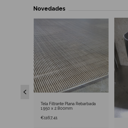
Novedades
SIN STOCK
Tela Filtrante Plana Rebarbada
1.950 x 2.800mm
€1167,41