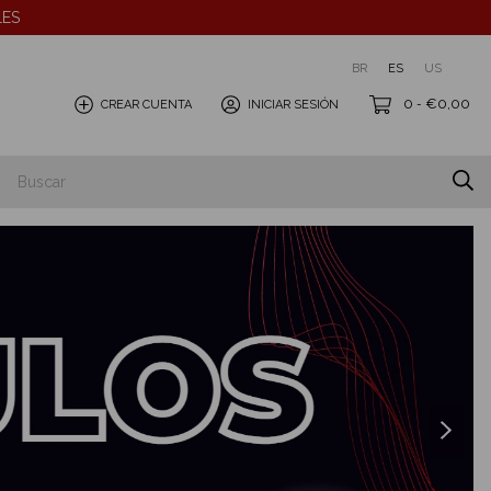
LES
BR
ES
US
0
€0,00
CREAR CUENTA
INICIAR SESIÓN
-