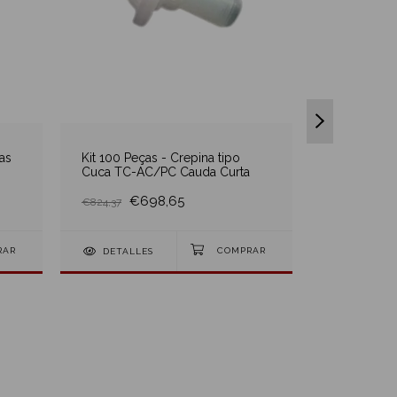
as
Kit 100 Peças - Crepina tipo
Cuca TC-AC/PC Cauda Curta
Tela Filtr
€698,65
€297,07
€824,37
DETALLES
DETALL