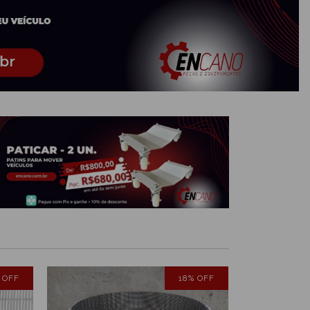
%
OFF
18
%
OFF