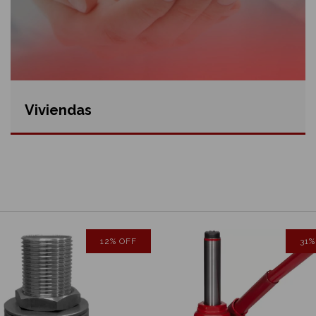
Viviendas
12
%
OFF
31