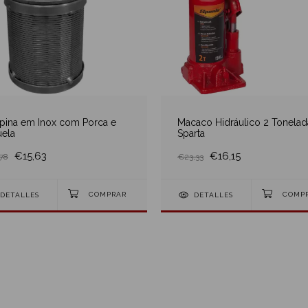
pina em Inox com Porca e
Macaco Hidráulico 2 Tonelad
uela
Sparta
€15,63
€16,15
78
€23,33
DETALLES
DETALLES