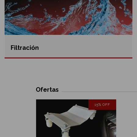
Filtración
Ofertas
18
%
OFF
15
%
OFF