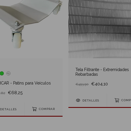
Tela Filtrante - Extremidades
+1
Rebarbadas
ICAR - Patins para Veículos
€404,10
€493,90
€68,25
,82
DETALLES
COMP
DETALLES
COMPRAR