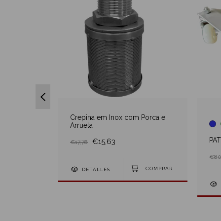
ificadores
Crepina em Inox com Porca e
Arruela
PAT
€15,63
€17,78
€80
S
DETALLES